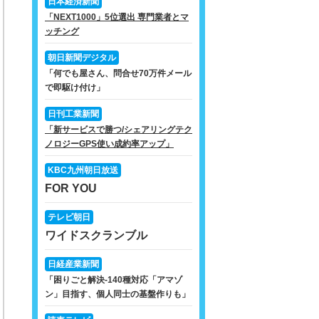
日本経済新聞
「NEXT1000」5位選出 専門業者とマ
ッチング
朝日新聞デジタル
「何でも屋さん、問合せ70万件メール
で即駆け付け」
日刊工業新聞
「新サービスで勝つ/シェアリングテク
ノロジーGPS使い成約率アップ」
KBC九州朝日放送
FOR YOU
テレビ朝日
ワイドスクランブル
日経産業新聞
「困りごと解決-140種対応「アマゾ
ン」目指す、個人同士の基盤作りも」