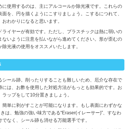
めに使用するのは、主にアルコールか除光液です。これらの
表面を、円を描くようにこすりましょう。こするにつれて、
、おわかりになると思います。
ドライヤーが有効です。ただし、プラスチックは熱に弱いの
まないように注意を払いながら進めてください。形が歪むの
か除光液の使用をオススメいたします。
跡
るシール跡。削ったりすることも難しいため、厄介な存在で
跡には、お酢を使用した対処方法がもっとも効果的です。お
、ラップをして10分置きましょう。
、簡単に剥がすことが可能になります。もし表面にわずかな
は、勉強の強い味方である“Eraser(イレーサー)”、すなわ
けでなく、シール跡も消せる万能選手です。